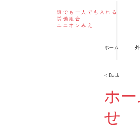
誰でも
一人でも
入れる
​労働組合
​ユニオンみえ
ホーム
外
< Back
ホー
せ