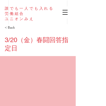
誰でも
一人でも
入れる
​労働組合
​ユニオンみえ
< Back
3/20（金）春闘回答指
定日